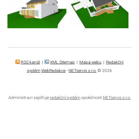
RSS kanál
|
XML Sitemap
|
Mapa webu
|
Redakční
systém
WebRedakce
-
NETservis s.r.o.
© 2026
Administraci zajišťuje
redakční systém
společnosti
NETservis s.r.o.