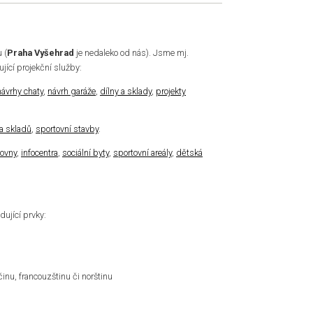
 (
Praha Vyšehrad
je nedaleko od nás). Jsme mj.
jící projekční služby:
návrhy chaty
,
návrh garáže
,
dílny a sklady
,
projekty
 a skladů
,
sportovní stavby
.
hovny
,
infocentra
,
sociální byty
,
sportovní areály
,
dětská
dující prvky:
nu, francouzštinu či norštinu