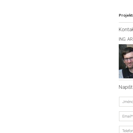
Projekt
Konta
ING. A
Napiš