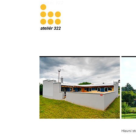
Ateliér 322
Hlavní s