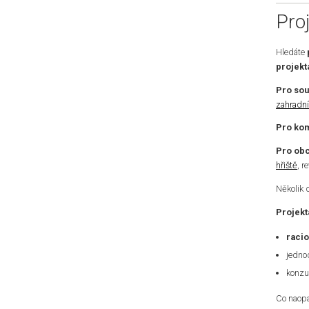
Pro
Hledáte
projekt
Pro so
zahradní
Pro kom
Pro obc
hřiště
, r
Několik 
Projekt
racio
jedno
konzu
Co naopa