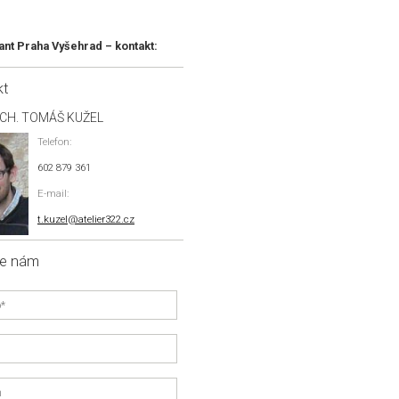
ant Praha Vyšehrad – kontakt:
kt
RCH. TOMÁŠ KUŽEL
Telefon:
602 879 361
E-mail:
t.kuzel@atelier322.cz
te nám