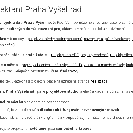
jektant Praha Vyšehrad
projektanta
v
Praze Vyšehradě
? Rádi Vám pomůžeme s realizací vašeho záměru
anti rodinných domů
,
stavební projektanti
a v našem portfoliu nabízíme následu
ukromé osoby
–
projekty a návrhy rodinných domů
,
návrhy bytů
,
půdní vestavby
,
ch altánů
.
erční sféru a podnikatele
–
projekty kanceláří
,
projekty obchodů
,
projekty dílen
e a města
–
projekty obecních a městských úřadů
,
základní a mateřské školy
,
kni
evitalizaci veřejných prostranství či
naučné stezky
.
desítek ukázek naší projekční práce naleznete na stránce
realizací
.
ant Praha Vyšehrad
- jsme
projektové studio
(ateliér) a klademe důraz na násle
nalitu návrhu
s ohledem na hospodárnost
duché, bezproblémové a
dlouhodobé fungování navrhovaných staveb
ltace nabízíme v
češtině
i v
angličtině
a v případě zájmu můžeme nabídnout i němči
k jako projektanti
neděláme
, jsou
samoúčelné kreace
.