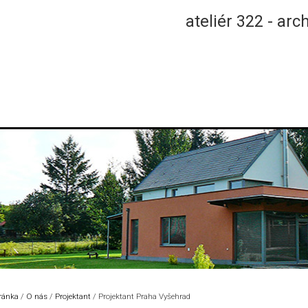
ateliér 322 - arc
tránka
/
O nás
/
Projektant
/
Projektant Praha Vyšehrad