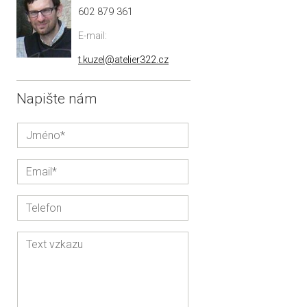
602 879 361
E-mail:
t.kuzel@atelier322.cz
Napište nám