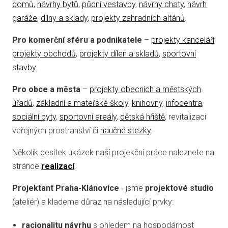
domů
,
návrhy bytů
,
půdní vestavby
,
návrhy chaty
,
návrh
garáže
,
dílny a sklady
,
projekty zahradních altánů
.
Pro komerční sféru a podnikatele
–
projekty kanceláří
,
projekty obchodů
,
projekty dílen a skladů
,
sportovní
stavby
.
Pro obce a města
–
projekty obecních a městských
úřadů
,
základní a mateřské školy
,
knihovny
,
infocentra
,
sociální byty
,
sportovní areály
,
dětská hřiště
, revitalizaci
veřejných prostranství či
naučné stezky
.
Několik desítek ukázek naší projekční práce naleznete na
stránce
realizací
.
Projektant Praha-Klánovice
- jsme
projektové studio
(ateliér) a klademe důraz na následující prvky:
racionalitu návrhu
s ohledem na hospodárnost