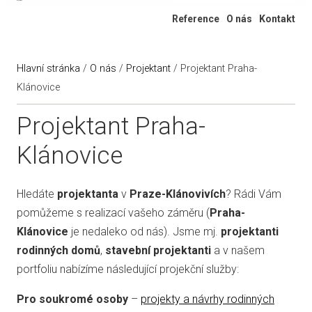
Ateliér 322
Reference
O nás
Kontakt
Hlavní stránka
/
O nás
/
Projektant
/
Projektant Praha-
Klánovice
Projektant Praha-
Klánovice
Hledáte
projektanta
v
Praze-Klánovivích
? Rádi Vám
pomůžeme s realizací vašeho záměru (
Praha-
Klánovice
je nedaleko od nás). Jsme mj.
projektanti
rodinných domů
,
stavební projektanti
a v našem
portfoliu nabízíme následující projekční služby:
Pro soukromé osoby
–
projekty a návrhy rodinných