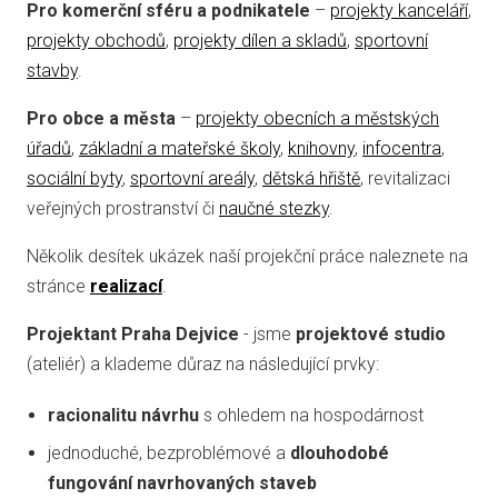
Pro komerční sféru a podnikatele
–
projekty kanceláří
,
projekty obchodů
,
projekty dílen a skladů
,
sportovní
stavby
.
Pro obce a města
–
projekty obecních a městských
úřadů
,
základní a mateřské školy
,
knihovny
,
infocentra
,
sociální byty
,
sportovní areály
,
dětská hřiště
, revitalizaci
veřejných prostranství či
naučné stezky
.
Několik desítek ukázek naší projekční práce naleznete na
stránce
realizací
.
Projektant Praha Dejvice
- jsme
projektové studio
(ateliér) a klademe důraz na následující prvky:
racionalitu návrhu
s ohledem na hospodárnost
jednoduché, bezproblémové a
dlouhodobé
fungování navrhovaných staveb