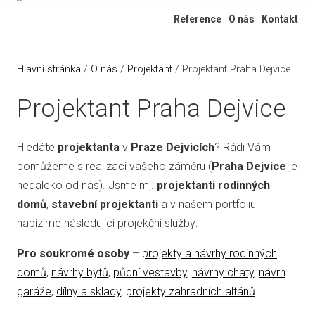
Ateliér 322
Reference
O nás
Kontakt
Hlavní stránka
/
O nás
/
Projektant
/
Projektant Praha Dejvice
Projektant Praha Dejvice
Hledáte
projektanta
v
Praze Dejvicích
? Rádi Vám
pomůžeme s realizací vašeho záměru (
Praha Dejvice
je
nedaleko od nás). Jsme mj.
projektanti rodinných
domů
,
stavební projektanti
a v našem portfoliu
nabízíme následující projekční služby:
Pro soukromé osoby
–
projekty a návrhy rodinných
domů
,
návrhy bytů
,
půdní vestavby
,
návrhy chaty
,
návrh
garáže
,
dílny a sklady
,
projekty zahradních altánů
.