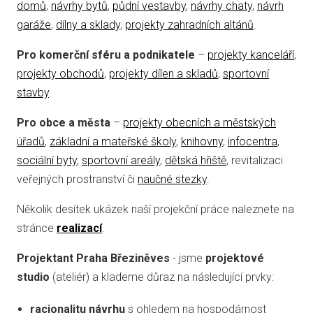
domů
,
návrhy bytů
,
půdní vestavby
,
návrhy chaty
,
návrh
garáže
,
dílny a sklady
,
projekty zahradních altánů
.
Pro komerční sféru a podnikatele
–
projekty kanceláří
,
projekty obchodů
,
projekty dílen a skladů
,
sportovní
stavby
.
Pro obce a města
–
projekty obecních a městských
úřadů
,
základní a mateřské školy
,
knihovny
,
infocentra
,
sociální byty
,
sportovní areály
,
dětská hřiště
, revitalizaci
veřejných prostranství či
naučné stezky
.
Několik desítek ukázek naší projekční práce naleznete na
stránce
realizací
.
Projektant Praha Březiněves
- jsme
projektové
studio
(ateliér) a klademe důraz na následující prvky:
racionalitu návrhu
s ohledem na hospodárnost