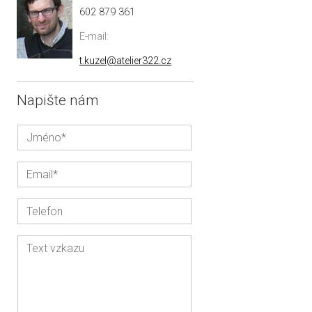
602 879 361
E-mail:
t.kuzel@atelier322.cz
Napište nám