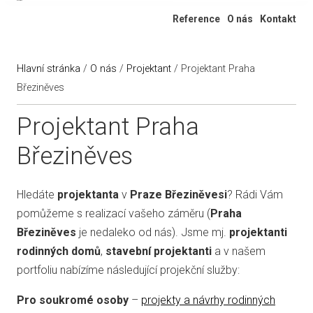
Ateliér 322
Reference
O nás
Kontakt
Hlavní stránka
/
O nás
/
Projektant
/
Projektant Praha
Březiněves
Projektant Praha
Březiněves
Hledáte
projektanta
v
Praze Březiněvesi
? Rádi Vám
pomůžeme s realizací vašeho záměru (
Praha
Březiněves
je nedaleko od nás). Jsme mj.
projektanti
rodinných domů
,
stavební projektanti
a v našem
portfoliu nabízíme následující projekční služby:
Pro soukromé osoby
–
projekty a návrhy rodinných