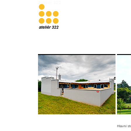
Ateliér 322
Hlavní s