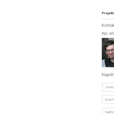
Projekt
Konta
ING. A
Napiš