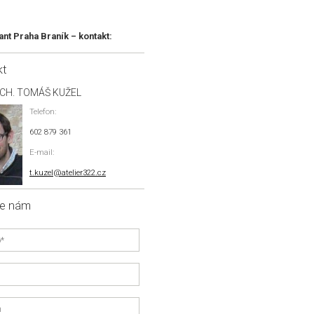
ant Praha Braník – kontakt:
kt
RCH. TOMÁŠ KUŽEL
Telefon:
602 879 361
E-mail:
t.kuzel@atelier322.cz
te nám