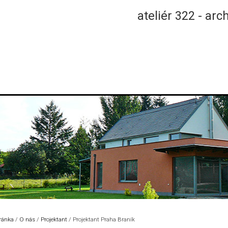
ateliér 322 - arc
tránka
/
O nás
/
Projektant
/
Projektant Praha Braník