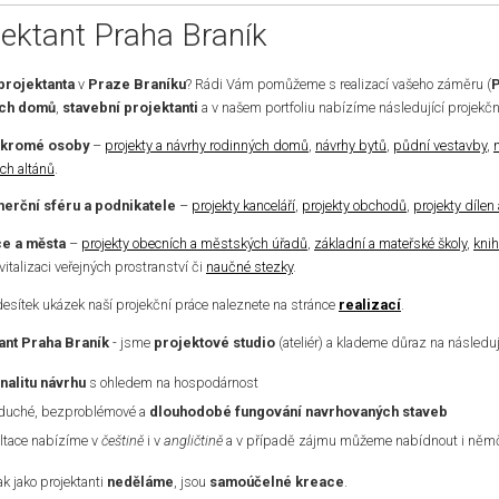
jektant Praha Braník
projektanta
v
Praze Braníku
? Rádi Vám pomůžeme s realizací vašeho záměru (
P
ých domů
,
stavební projektanti
a v našem portfoliu nabízíme následující projekčn
ukromé osoby
–
projekty a návrhy rodinných domů
,
návrhy bytů
,
půdní vestavby
,
ch altánů
.
erční sféru a podnikatele
–
projekty kanceláří
,
projekty obchodů
,
projekty dílen
e a města
–
projekty obecních a městských úřadů
,
základní a mateřské školy
,
kni
evitalizaci veřejných prostranství či
naučné stezky
.
desítek ukázek naší projekční práce naleznete na stránce
realizací
.
ant Praha Braník
- jsme
projektové studio
(ateliér) a klademe důraz na následuj
nalitu návrhu
s ohledem na hospodárnost
duché, bezproblémové a
dlouhodobé fungování navrhovaných staveb
ltace nabízíme v
češtině
i v
angličtině
a v případě zájmu můžeme nabídnout i němči
k jako projektanti
neděláme
, jsou
samoúčelné kreace
.