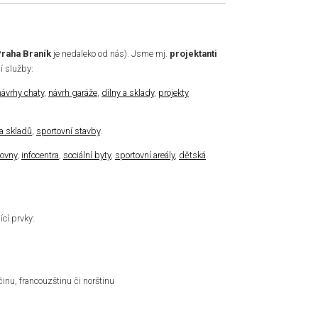
raha Braník
je nedaleko od nás). Jsme mj.
projektanti
í služby:
návrhy chaty
,
návrh garáže
,
dílny a sklady
,
projekty
 a skladů
,
sportovní stavby
.
hovny
,
infocentra
,
sociální byty
,
sportovní areály
,
dětská
ící prvky:
nu, francouzštinu či norštinu