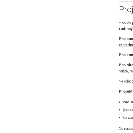
Pro
Hledáte
rodinn
Pro so
zahradní
Pro kom
Pro obc
hřiště
, r
Několik 
Projekt
racio
jedno
konzu
Co naopa