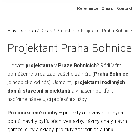
Ateliér 322
Reference
O nás
Kontakt
Hlavní stránka
/
O nás
/
Projektant
/
Projektant Praha Bohnice
Projektant Praha Bohnice
Hledáte
projektanta
v
Praze Bohnicích
? Rádi Vám
pomůžeme s realizací vašeho záměru (
Praha Bohnice
je nedaleko od nás). Jsme mj.
projektanti rodinných
domů
,
stavební projektanti
a v našem portfoliu
nabízíme následující projekční služby:
Pro soukromé osoby
–
projekty a návrhy rodinných
domů
,
návrhy bytů
,
půdní vestavby
,
návrhy chaty
,
návrh
garáže
,
dílny a sklady
,
projekty zahradních altánů
.