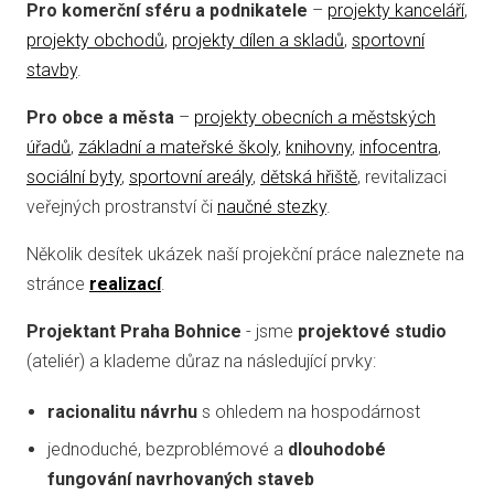
Pro komerční sféru a podnikatele
–
projekty kanceláří
,
projekty obchodů
,
projekty dílen a skladů
,
sportovní
stavby
.
Pro obce a města
–
projekty obecních a městských
úřadů
,
základní a mateřské školy
,
knihovny
,
infocentra
,
sociální byty
,
sportovní areály
,
dětská hřiště
, revitalizaci
veřejných prostranství či
naučné stezky
.
Několik desítek ukázek naší projekční práce naleznete na
stránce
realizací
.
Projektant Praha Bohnice
- jsme
projektové studio
(ateliér) a klademe důraz na následující prvky:
racionalitu návrhu
s ohledem na hospodárnost
jednoduché, bezproblémové a
dlouhodobé
fungování navrhovaných staveb