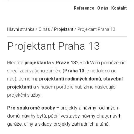
Ateliér 322
Reference
O nás
Kontakt
Hlavní stránka
/
O nás
/
Projektant
/
Projektant Praha 13
Projektant Praha 13
Hledáte
projektanta
v
Praze 13
? Rádi Vám pomůžeme
s realizací vašeho záměru (
Praha 13
je nedaleko od
nás). Jsme mj.
projektanti rodinných domů
,
stavební
projektanti
a v našem portfoliu nabízíme následující
projekční služby:
Pro soukromé osoby
–
projekty a návrhy rodinných
domů
,
návrhy bytů
,
půdní vestavby
,
návrhy chaty
,
návrh
garáže
,
dílny a sklady
,
projekty zahradních altánů
.