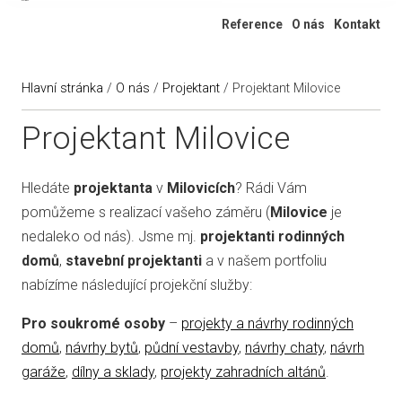
Ateliér 322
Reference
O nás
Kontakt
Hlavní stránka
/
O nás
/
Projektant
/
Projektant Milovice
Projektant Milovice
Hledáte
projektanta
v
Milovicích
? Rádi Vám
pomůžeme s realizací vašeho záměru (
Milovice
je
nedaleko od nás). Jsme mj.
projektanti rodinných
domů
,
stavební projektanti
a v našem portfoliu
nabízíme následující projekční služby:
Pro soukromé osoby
–
projekty a návrhy rodinných
domů
,
návrhy bytů
,
půdní vestavby
,
návrhy chaty
,
návrh
garáže
,
dílny a sklady
,
projekty zahradních altánů
.