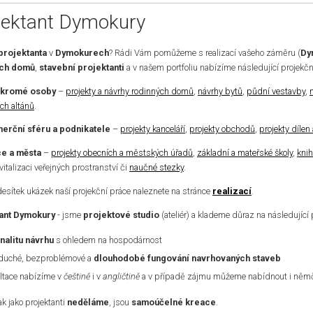
jektant Dymokury
projektanta
v
Dymokurech
? Rádi Vám pomůžeme s realizací vašeho záměru (
Dy
ých domů
,
stavební projektanti
a v našem portfoliu nabízíme následující projekčn
ukromé osoby
–
projekty a návrhy rodinných domů
,
návrhy bytů
,
půdní vestavby
,
ch altánů
.
erční sféru a podnikatele
–
projekty kanceláří
,
projekty obchodů
,
projekty dílen
e a města
–
projekty obecních a městských úřadů
,
základní a mateřské školy
,
kni
evitalizaci veřejných prostranství či
naučné stezky
.
desítek ukázek naší projekční práce naleznete na stránce
realizací
.
ant Dymokury
- jsme
projektové studio
(ateliér) a klademe důraz na následující 
nalitu návrhu
s ohledem na hospodárnost
duché, bezproblémové a
dlouhodobé fungování navrhovaných staveb
ltace nabízíme v
češtině
i v
angličtině
a v případě zájmu můžeme nabídnout i němči
k jako projektanti
neděláme
, jsou
samoúčelné kreace
.