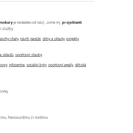
mokury
je nedaleko od nás). Jsme mj.
projektanti
í služby:
návrhy chaty
,
návrh garáže
,
dílny a sklady
,
projekty
 a skladů
,
sportovní stavby
.
hovny
,
infocentra
,
sociální byty
,
sportovní areály
,
dětská
prvky:
nu, francouzštinu či norštinu