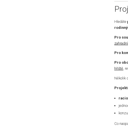
Pro
Hledáte
rodinn
Pro so
zahradní
Pro kom
Pro obc
hřiště
, r
Několik 
Projekt
racio
jedno
konzu
Co naopa