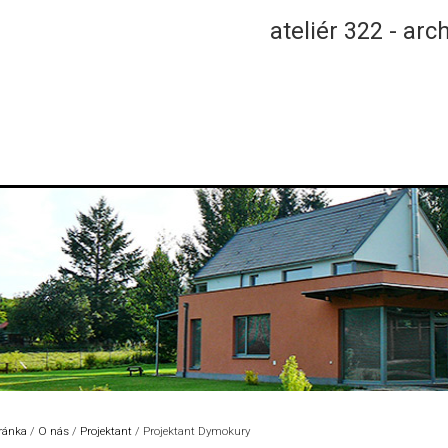
ateliér 322 - arc
tránka
/
O nás
/
Projektant
/
Projektant Dymokury