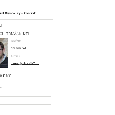
ant Dymokury – kontakt:
kt
RCH. TOMÁŠ KUŽEL
Telefon:
602 879 361
E-mail:
t.kuzel@atelier322.cz
te nám