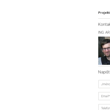
Projekt
Konta
ING. A
Napiš