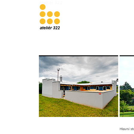
Ateliér 322
Hlavní s