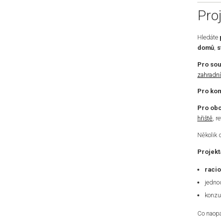
Pro
Hledáte
domů
,
s
Pro so
zahradní
Pro kom
Pro obc
hřiště
, r
Několik 
Projekt
racio
jedno
konzu
Co naopa