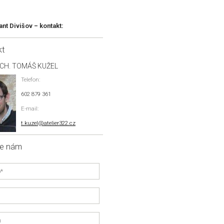
ant Divišov – kontakt:
kt
RCH. TOMÁŠ KUŽEL
Telefon:
602 879 361
E-mail:
t.kuzel@atelier322.cz
te nám