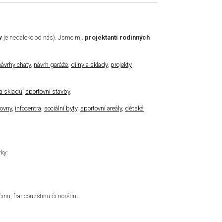
v
je nedaleko od nás). Jsme mj.
projektanti rodinných
návrhy chaty
,
návrh garáže
,
dílny a sklady
,
projekty
 a skladů
,
sportovní stavby
.
hovny
,
infocentra
,
sociální byty
,
sportovní areály
,
dětská
vky:
nu, francouzštinu či norštinu