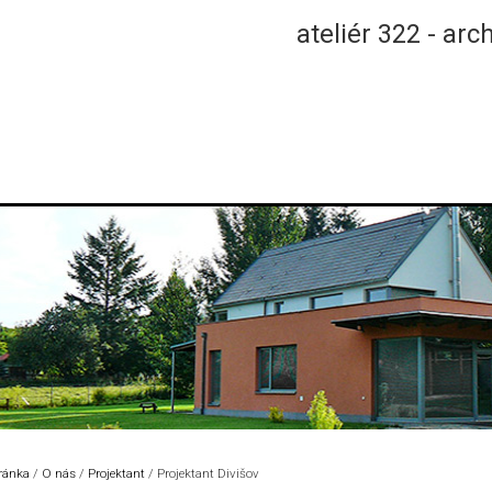
ateliér 322 - arc
tránka
/
O nás
/
Projektant
/
Projektant Divišov