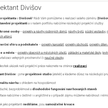
jektant Divišov
projektanta
v
Divišově
? Rádi Vám pomůžeme s realizací vašeho záměru (
Divišo
tavební projektanti
a v našem portfoliu nabízíme následující projekční služby:
ukromé osoby
–
projekty a návrhy rodinných domů
,
návrhy bytů
,
půdní vestavby
,
ch altánů
.
erční sféru a podnikatele
–
projekty kanceláří
,
projekty obchodů
,
projekty dílen
e a města
–
projekty obecních a městských úřadů
,
základní a mateřské školy
,
kni
evitalizaci veřejných prostranství či
naučné stezky
.
desítek ukázek naší projekční práce naleznete na stránce
realizací
.
ant Divišov
- jsme
projektové studio
(ateliér) a klademe důraz na následující pr
nalitu návrhu
s ohledem na hospodárnost
duché, bezproblémové a
dlouhodobé fungování navrhovaných staveb
ltace nabízíme v
češtině
i v
angličtině
a v případě zájmu můžeme nabídnout i němči
k jako projektanti
neděláme
, jsou
samoúčelné kreace
.