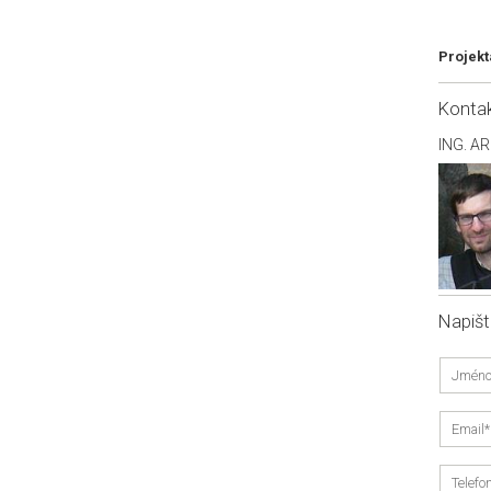
Projekt
Konta
ING. A
Napiš