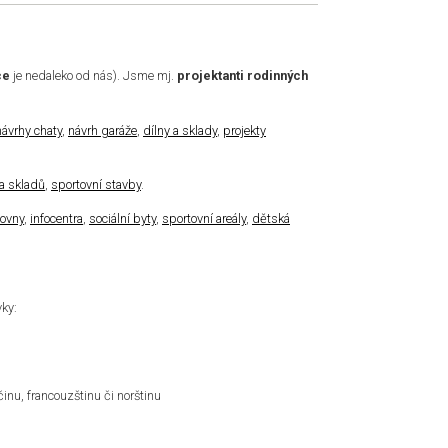
ce
je nedaleko od nás). Jsme mj.
projektanti rodinných
návrhy chaty
,
návrh garáže
,
dílny a sklady
,
projekty
 a skladů
,
sportovní stavby
.
hovny
,
infocentra
,
sociální byty
,
sportovní areály
,
dětská
vky:
nu, francouzštinu či norštinu