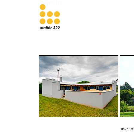
Ateliér 322
Hlavní s