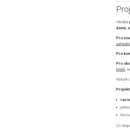
Pro
Hledáte
domů
,
s
Pro so
zahradní
Pro kom
Pro obc
hřiště
, r
Několik 
Projekt
racio
jedno
konzu
Co naopa