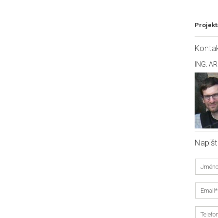
Projekt
Konta
ING. A
Napiš