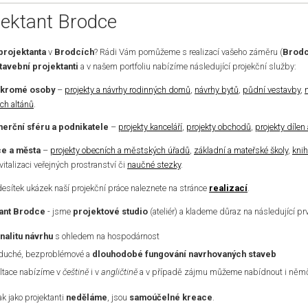
jektant Brodce
projektanta
v
Brodcích
? Rádi Vám pomůžeme s realizací vašeho záměru (
Brod
tavební projektanti
a v našem portfoliu nabízíme následující projekční služby:
ukromé osoby
–
projekty a návrhy rodinných domů
,
návrhy bytů
,
půdní vestavby
,
ch altánů
.
erční sféru a podnikatele
–
projekty kanceláří
,
projekty obchodů
,
projekty dílen
e a města
–
projekty obecních a městských úřadů
,
základní a mateřské školy
,
kni
evitalizaci veřejných prostranství či
naučné stezky
.
desítek ukázek naší projekční práce naleznete na stránce
realizací
.
ant Brodce
- jsme
projektové studio
(ateliér) a klademe důraz na následující pr
nalitu návrhu
s ohledem na hospodárnost
duché, bezproblémové a
dlouhodobé fungování navrhovaných staveb
ltace nabízíme v
češtině
i v
angličtině
a v případě zájmu můžeme nabídnout i němči
k jako projektanti
neděláme
, jsou
samoúčelné kreace
.