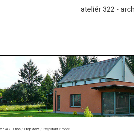
ateliér 322 - arc
tránka
/
O nás
/
Projektant
/
Projektant Brodce