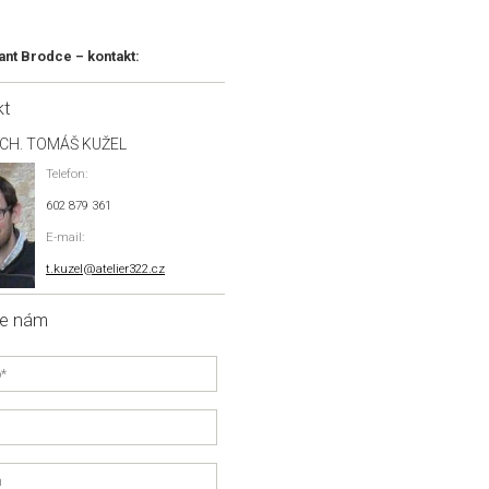
ant Brodce – kontakt:
kt
RCH. TOMÁŠ KUŽEL
Telefon:
602 879 361
E-mail:
t.kuzel@atelier322.cz
te nám