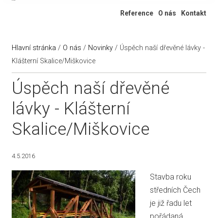
Ateliér 322
Reference
O nás
Kontakt
Hlavní stránka
/
O nás
/
Novinky
/
Úspěch naší dřevěné lávky -
Klášterní Skalice/Miškovice
Úspěch naší dřevěné
lávky - Klášterní
Skalice/Miškovice
4.5.2016
Stavba roku
středních Čech
je již řadu let
pořádaná