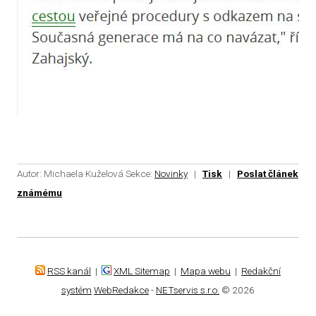
Autor: Michaela Kuželová
Sekce:
Novinky
|
Tisk
|
Poslat článek
známému
RSS kanál
|
XML Sitemap
|
Mapa webu
|
Redakční
systém
WebRedakce
-
NETservis s.r.o.
© 2026