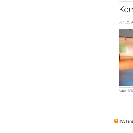
Kom
30.10.202
Autor: Mi
RSS kaná