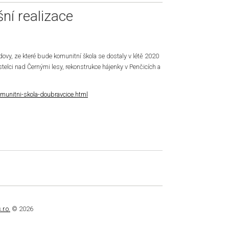
ní realizace
vy, ze které bude komunitní škola se dostaly v létě 2020
stelci nad Černými lesy, rekonstrukce hájenky v Penčicích a
omunitni-skola-doubravcice.html
r.o.
© 2026