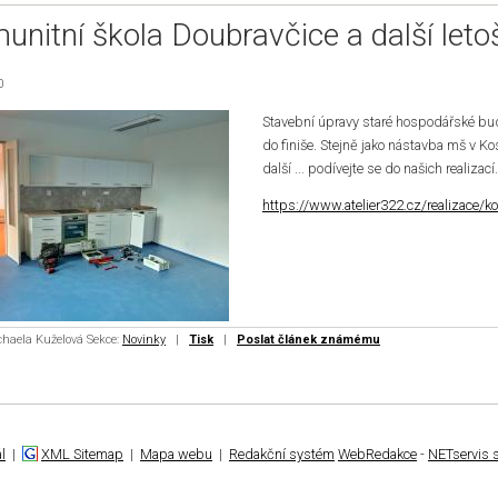
unitní škola Doubravčice a další letoš
0
Stavební úpravy staré hospodářské budo
do finiše. Stejně jako nástavba mš v Ko
další ... podívejte se do našich realizací.
https://www.atelier322.cz/realizace/k
chaela Kuželová
Sekce:
Novinky
|
Tisk
|
Poslat článek známému
l
|
XML Sitemap
|
Mapa webu
|
Redakční systém
WebRedakce
-
NETservis s.