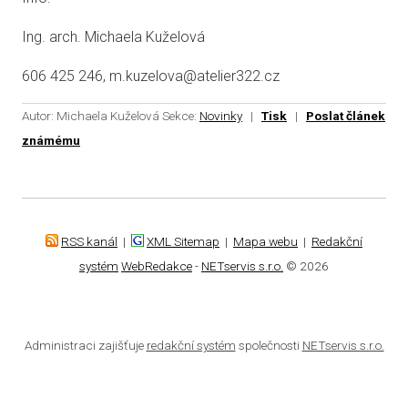
Ing. arch. Michaela Kuželová
606 425 246, m.kuzelova@atelier322.cz
Autor: Michaela Kuželová
Sekce:
Novinky
|
Tisk
|
Poslat článek
známému
RSS kanál
|
XML Sitemap
|
Mapa webu
|
Redakční
systém
WebRedakce
-
NETservis s.r.o.
© 2026
Administraci zajišťuje
redakční systém
společnosti
NETservis s.r.o.