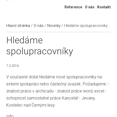
Ateliér 322
Reference
O nás
Kontakt
Hlavní stránka
/
O nás
/
Novinky
/
Hledáme spolupracovníky
Hledáme
spolupracovníky
7.3.2016
V současné době hledáme nové spolupracovníky na
externí spolupráci nebo částečný úvazek. Požadujeme: -
znalost práce v archicadu - znalost práce word, excel -
schopnost samostatné práce Kancelář - Jevany,
Kostelec nad Černými lesy
Info: