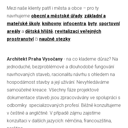
Mezi naše klienty patří i města a obce – pro ty
navrhujeme
obecní a městské úřady
,
základní a
mateřské školy
,
knihovny
,
infocentra
,
byty
,
sportovní
areály
a
dětská hřiště
,
revitalizaci veřejných
prostranství
či
naučné stezky
.
Architekt Praha Vysočany
- na co klademe důraz? Na
jednoduché, bezproblémové a dlouhodobé fungování
navrhovaných staveb, racionalitu návrhu s ohledem na
hospodárnost stavby a její užívání. Nevyhledáváme
samoúčelné kreace. Všechny fáze projektové
dokumentace staveb jsou zpracovávány ve spolupráci s
odborníky specializovaných profesí. Běžně konzultujeme
v češtině a angličtině. V případě zájmu zajistíme
konzultaci v dalších jazycích: němčina, francouzština,