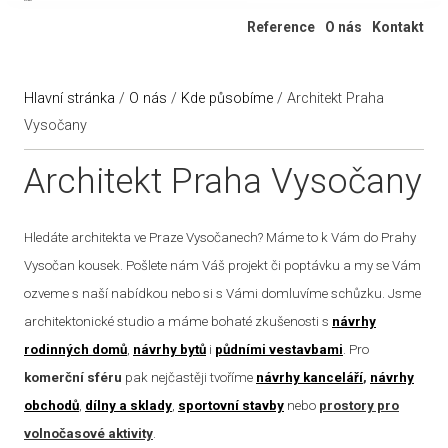
Ateliér 322
Reference
O nás
Kontakt
Hlavní stránka
/
O nás
/
Kde působíme
/
Architekt Praha
Vysočany
Architekt Praha Vysočany
Hledáte architekta ve Praze Vysočanech? Máme to k Vám do Prahy
Vysočan kousek. Pošlete nám Váš projekt či poptávku a my se Vám
ozveme s naší nabídkou nebo si s Vámi domluvíme schůzku. Jsme
architektonické studio a máme bohaté zkušenosti s
návrhy
rodinných domů
,
návrhy bytů
i
půdními vestavbami
. Pro
komerční sféru
pak nejčastěji tvoříme
návrhy kanceláří
,
návrhy
obchodů
,
dílny a sklady
,
sportovní stavby
nebo
prostory pro
volnočasové aktivity
.