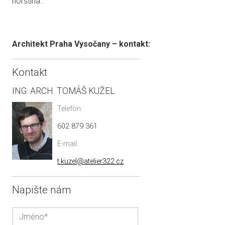
norština..
Architekt Praha Vysočany – kontakt:
Kontakt
ING. ARCH. TOMÁŠ KUŽEL
Telefon:
602 879 361
E-mail:
t.kuzel@atelier322.cz
Napište nám