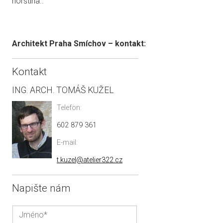
norština..
Architekt Praha Smíchov – kontakt:
Kontakt
ING. ARCH. TOMÁŠ KUŽEL
Telefon:
602 879 361
E-mail:
t.kuzel@atelier322.cz
Napište nám