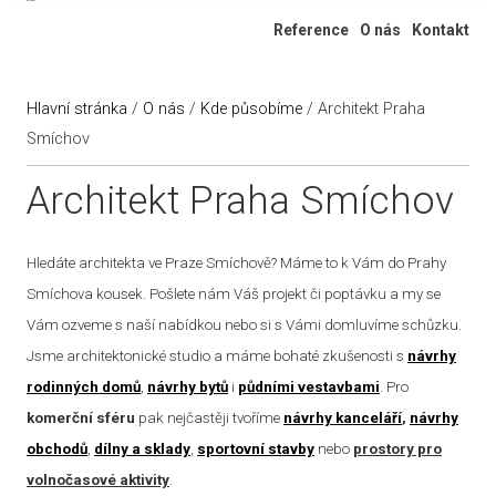
Ateliér 322
Reference
O nás
Kontakt
Hlavní stránka
/
O nás
/
Kde působíme
/
Architekt Praha
Smíchov
Architekt Praha Smíchov
Hledáte architekta ve Praze Smíchově? Máme to k Vám do Prahy
Smíchova kousek. Pošlete nám Váš projekt či poptávku a my se
Vám ozveme s naší nabídkou nebo si s Vámi domluvíme schůzku.
Jsme architektonické studio a máme bohaté zkušenosti s
návrhy
rodinných domů
,
návrhy bytů
i
půdními vestavbami
. Pro
komerční sféru
pak nejčastěji tvoříme
návrhy kanceláří
,
návrhy
obchodů
,
dílny a sklady
,
sportovní stavby
nebo
prostory pro
volnočasové aktivity
.