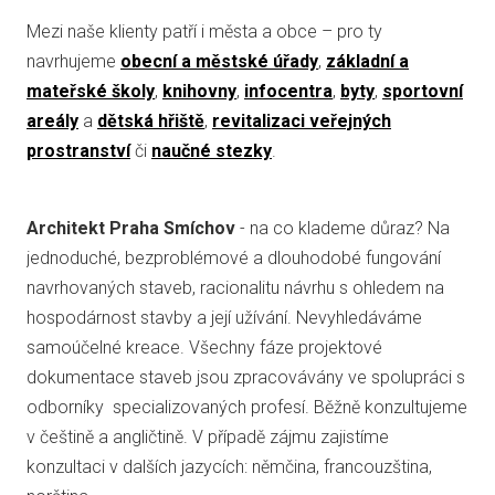
Mezi naše klienty patří i města a obce – pro ty
navrhujeme
obecní a městské úřady
,
základní a
mateřské školy
,
knihovny
,
infocentra
,
byty
,
sportovní
areály
a
dětská hřiště
,
revitalizaci veřejných
prostranství
či
naučné stezky
.
Architekt Praha Smíchov
- na co klademe důraz? Na
jednoduché, bezproblémové a dlouhodobé fungování
navrhovaných staveb, racionalitu návrhu s ohledem na
hospodárnost stavby a její užívání. Nevyhledáváme
samoúčelné kreace. Všechny fáze projektové
dokumentace staveb jsou zpracovávány ve spolupráci s
odborníky specializovaných profesí. Běžně konzultujeme
v češtině a angličtině. V případě zájmu zajistíme
konzultaci v dalších jazycích: němčina, francouzština,