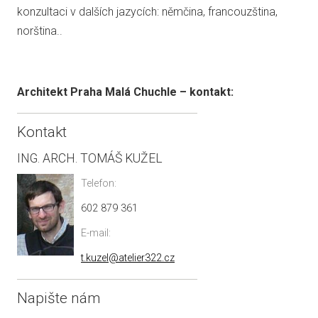
konzultaci v dalších jazycích: němčina, francouzština,
norština..
Architekt Praha Malá Chuchle – kontakt:
Kontakt
ING. ARCH. TOMÁŠ KUŽEL
Telefon:
602 879 361
E-mail:
t.kuzel@atelier322.cz
Napište nám