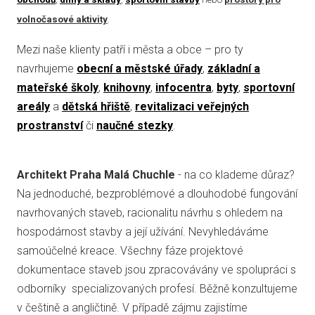
volnočasové aktivity
.
Mezi naše klienty patří i města a obce – pro ty
navrhujeme
obecní a městské úřady
,
základní a
mateřské školy
,
knihovny
,
infocentra
,
byty
,
sportovní
areály
a
dětská hřiště
,
revitalizaci veřejných
prostranství
či
naučné stezky
.
Architekt Praha Malá Chuchle
- na co klademe důraz?
Na jednoduché, bezproblémové a dlouhodobé fungování
navrhovaných staveb, racionalitu návrhu s ohledem na
hospodárnost stavby a její užívání. Nevyhledáváme
samoúčelné kreace. Všechny fáze projektové
dokumentace staveb jsou zpracovávány ve spolupráci s
odborníky specializovaných profesí. Běžně konzultujeme
v češtině a angličtině. V případě zájmu zajistíme