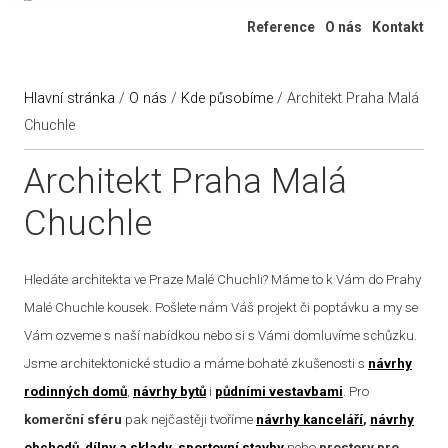
Ateliér 322
Reference
O nás
Kontakt
Hlavní stránka
/
O nás
/
Kde působíme
/
Architekt Praha Malá
Chuchle
Architekt Praha Malá
Chuchle
Hledáte architekta ve Praze Malé Chuchli? Máme to k Vám do Prahy
Malé Chuchle kousek. Pošlete nám Váš projekt či poptávku a my se
Vám ozveme s naší nabídkou nebo si s Vámi domluvíme schůzku.
Jsme architektonické studio a máme bohaté zkušenosti s
návrhy
rodinných domů
,
návrhy bytů
i
půdními vestavbami
. Pro
komerční sféru
pak nejčastěji tvoříme
návrhy kanceláří
,
návrhy
obchodů
,
dílny a sklady
,
sportovní stavby
nebo
prostory pro