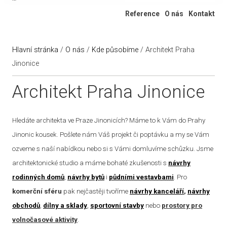
Ateliér 322
Reference
O nás
Kontakt
Hlavní stránka
/
O nás
/
Kde působíme
/
Architekt Praha
Jinonice
Architekt Praha Jinonice
Hledáte architekta ve Praze Jinonicích? Máme to k Vám do Prahy
Jinonic kousek. Pošlete nám Váš projekt či poptávku a my se Vám
ozveme s naší nabídkou nebo si s Vámi domluvíme schůzku. Jsme
architektonické studio a máme bohaté zkušenosti s
návrhy
rodinných domů
,
návrhy bytů
i
půdními vestavbami
. Pro
komerční sféru
pak nejčastěji tvoříme
návrhy kanceláří
,
návrhy
obchodů
,
dílny a sklady
,
sportovní stavby
nebo
prostory pro
volnočasové aktivity
.