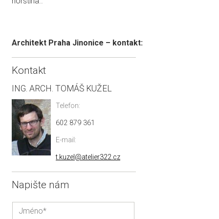
norština..
Architekt Praha Jinonice – kontakt:
Kontakt
ING. ARCH. TOMÁŠ KUŽEL
Telefon:
602 879 361
E-mail:
t.kuzel@atelier322.cz
Napište nám