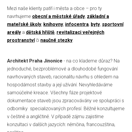
Mezi naše klienty patří i města a obce – pro ty
navrhujeme
obecní a městské úřady
,
základní a
mateřské školy
,
knihovny
,
infocentra
,
byty
,
sportovní
areály
a
dětská hřiště
,
revitalizaci veřejných
prostranství
či
naučné stezky
.
Architekt Praha Jinonice
- na co klademe důraz? Na
jednoduché, bezproblémové a dlouhodobé fungování
navrhovaných staveb, racionalitu návrhu s ohledem na
hospodárnost stavby a její užívání. Nevyhledáváme
samoúčelné kreace. Všechny fáze projektové
dokumentace staveb jsou zpracovávány ve spolupráci s
odborníky specializovaných profesí. Běžně konzultujeme
v češtině a angličtině. V případě zájmu zajistíme
konzultaci v dalších jazycích: němčina, francouzština,