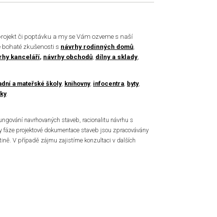
projekt či poptávku a my se Vám ozveme s naší
 bohaté zkušenosti s
návrhy rodinných domů
,
rhy kanceláří
,
návrhy obchodů
,
dílny a sklady
,
adní a mateřské školy
,
knihovny
,
infocentra
,
byty
,
ky
.
gování navrhovaných staveb, racionalitu návrhu s
y fáze projektové dokumentace staveb jsou zpracovávány
ině. V případě zájmu zajistíme konzultaci v dalších