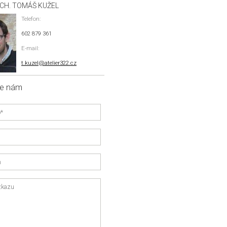
RCH. TOMÁŠ KUŽEL
Telefon:
602 879 361
E-mail:
t.kuzel@atelier322.cz
te nám