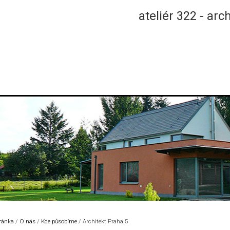
ateliér 322 - arc
tránka
/
O nás
/
Kde působíme
/
Architekt Praha 5