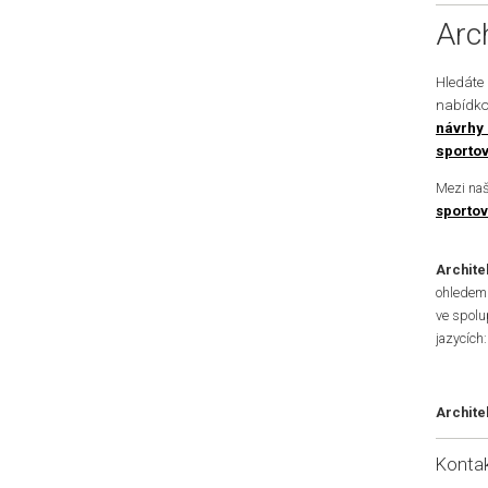
Arc
Hledáte
nabídko
návrhy 
sportov
Mezi naš
sportov
Archite
ohledem 
ve spolu
jazycích:
Architek
Konta