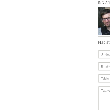
ING. A
Napiš