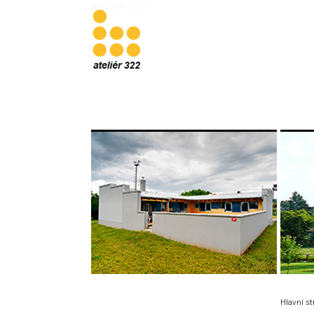
Ateliér 322
Hlavní s