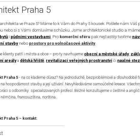
hitekt Praha 5
 architekta ve Praze 5? Máme to k Vám do Prahy 5 kousek. Pošlete nám Váš 
u nebo si s Vámi domluvíme schůzku. Jsme architektonické studio a máme
bytů
i
půdními vestavbami
. Pro
komerční sféru
pak nejčastěji tvoříme
náv
ní stavby
nebo
prostory pro volnočasové aktivity
.
e klienty patří i města a obce – pro ty navrhujeme
obecní a městské úřady
,
zákl
ní areály
a
dětská hřiště
,
revitalizaci veřejných prostranství
či
naučné stez
kt Praha 5
- na co klademe důraz? Na jednoduché, bezproblémové a dlouhodobé fun
na hospodárnost stavby a její užívání. Nevyhledáváme samoúčelné kreace. Všechn
práci s odborníky specializovaných profesí. Běžně konzultujeme v češtině a angličt
 němčina, francouzština, norština..
t Praha 5 – kontakt:
kt