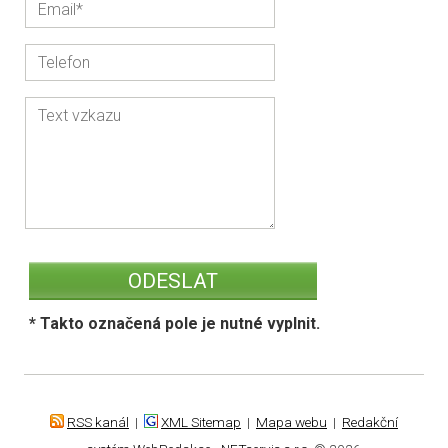
* Takto označená pole je nutné vyplnit.
RSS kanál
|
XML Sitemap
|
Mapa webu
|
Redakční