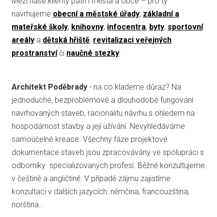
Mezi naše klienty patří i města a obce – pro ty
navrhujeme
obecní a městské úřady
,
základní a
mateřské školy
,
knihovny
,
infocentra
,
byty
,
sportovní
areály
a
dětská hřiště
,
revitalizaci veřejných
prostranství
či
naučné stezky
.
Architekt Poděbrady
- na co klademe důraz? Na
jednoduché, bezproblémové a dlouhodobé fungování
navrhovaných staveb, racionalitu návrhu s ohledem na
hospodárnost stavby a její užívání. Nevyhledáváme
samoúčelné kreace. Všechny fáze projektové
dokumentace staveb jsou zpracovávány ve spolupráci s
odborníky specializovaných profesí. Běžně konzultujeme
v češtině a angličtině. V případě zájmu zajistíme
konzultaci v dalších jazycích: němčina, francouzština,
norština..