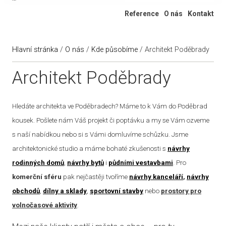
Ateliér 322
Reference
O nás
Kontakt
Hlavní stránka
/
O nás
/
Kde působíme
/
Architekt Poděbrady
Architekt Poděbrady
Hledáte architekta ve Poděbradech? Máme to k Vám do Poděbrad
kousek. Pošlete nám Váš projekt či poptávku a my se Vám ozveme
s naší nabídkou nebo si s Vámi domluvíme schůzku. Jsme
architektonické studio a máme bohaté zkušenosti s
návrhy
rodinných domů
,
návrhy bytů
i
půdními vestavbami
. Pro
komerční sféru
pak nejčastěji tvoříme
návrhy kanceláří
,
návrhy
obchodů
,
dílny a sklady
,
sportovní stavby
nebo
prostory pro
volnočasové aktivity
.