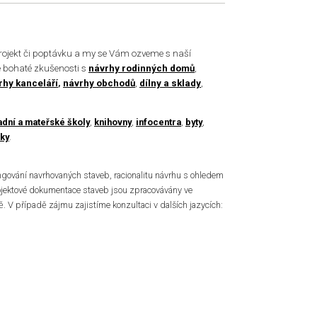
rojekt či poptávku a my se Vám ozveme s naší
 bohaté zkušenosti s
návrhy rodinných domů
,
rhy kanceláří
,
návrhy obchodů
,
dílny a sklady
,
adní a mateřské školy
,
knihovny
,
infocentra
,
byty
,
ky
.
ování navrhovaných staveb, racionalitu návrhu s ohledem
ojektové dokumentace staveb jsou zpracovávány ve
. V případě zájmu zajistíme konzultaci v dalších jazycích: