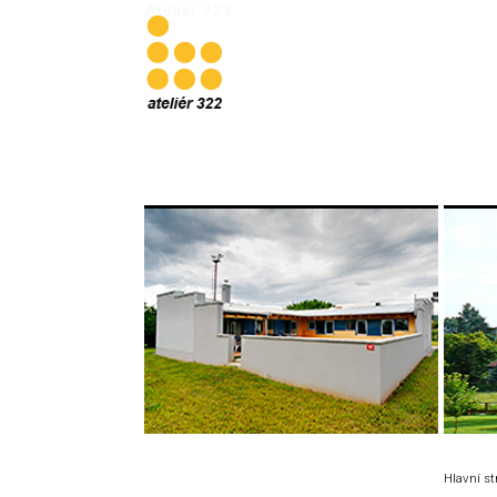
Ateliér 322
Hlavní s