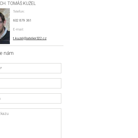
RCH. TOMÁŠ KUŽEL
Telefon:
602 879 361
E-mail:
t.kuzel@atelier322.cz
te nám