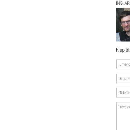
ING. A
Napiš