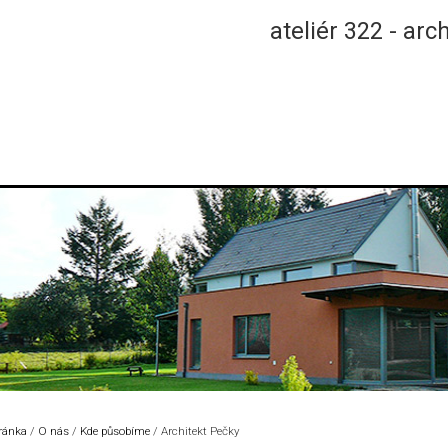
ateliér 322 - arc
tránka
/
O nás
/
Kde působíme
/
Architekt Pečky