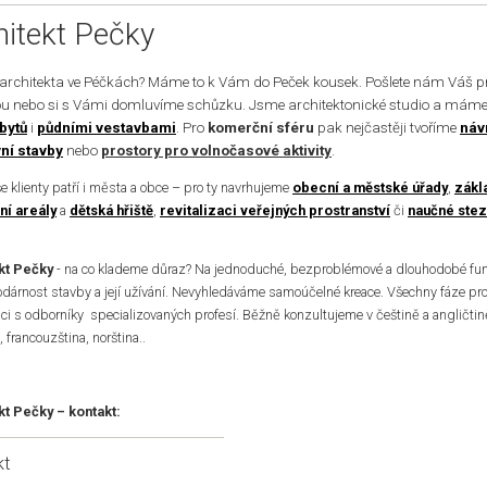
hitekt Pečky
 architekta ve Péčkách? Máme to k Vám do Peček kousek. Pošlete nám Váš p
u nebo si s Vámi domluvíme schůzku. Jsme architektonické studio a máme
bytů
i
půdními vestavbami
. Pro
komerční sféru
pak nejčastěji tvoříme
náv
ní stavby
nebo
prostory pro volnočasové aktivity
.
e klienty patří i města a obce – pro ty navrhujeme
obecní a městské úřady
,
zákl
ní areály
a
dětská hřiště
,
revitalizaci veřejných prostranství
či
naučné stez
kt Pečky
- na co klademe důraz? Na jednoduché, bezproblémové a dlouhodobé fung
dárnost stavby a její užívání. Nevyhledáváme samoúčelné kreace. Všechny fáze pr
ci s odborníky specializovaných profesí. Běžně konzultujeme v češtině a angličtině
 francouzština, norština..
kt Pečky – kontakt:
kt