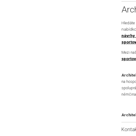
Arc
Hledáte
nabídko
návrhy 
sportov
Mezi naš
sportov
Archite
na hospo
spoluprá
němčina,
Archite
Konta