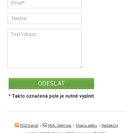
* Takto označená pole je nutné vyplnit.
RSS kanál
|
XML Sitemap
|
Mapa webu
|
Redakční