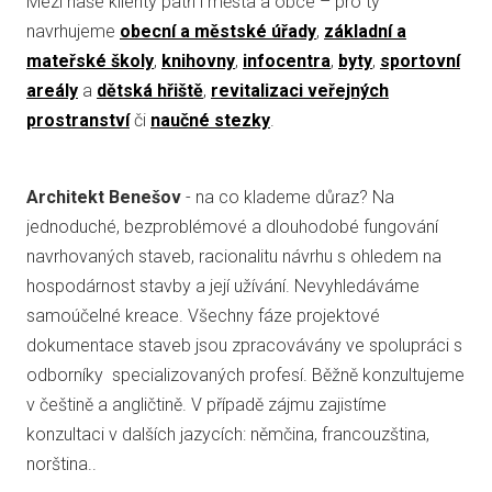
Mezi naše klienty patří i města a obce – pro ty
navrhujeme
obecní a městské úřady
,
základní a
mateřské školy
,
knihovny
,
infocentra
,
byty
,
sportovní
areály
a
dětská hřiště
,
revitalizaci veřejných
prostranství
či
naučné stezky
.
Architekt Benešov
- na co klademe důraz? Na
jednoduché, bezproblémové a dlouhodobé fungování
navrhovaných staveb, racionalitu návrhu s ohledem na
hospodárnost stavby a její užívání. Nevyhledáváme
samoúčelné kreace. Všechny fáze projektové
dokumentace staveb jsou zpracovávány ve spolupráci s
odborníky specializovaných profesí. Běžně konzultujeme
v češtině a angličtině. V případě zájmu zajistíme
konzultaci v dalších jazycích: němčina, francouzština,
norština..