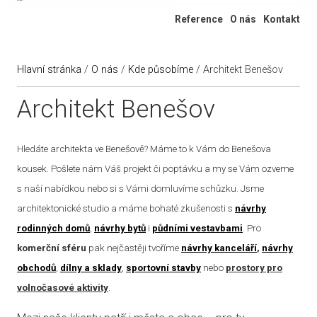
Ateliér 322
Reference
O nás
Kontakt
Hlavní stránka
/
O nás
/
Kde působíme
/
Architekt Benešov
Architekt Benešov
Hledáte architekta ve Benešově? Máme to k Vám do Benešova
kousek. Pošlete nám Váš projekt či poptávku a my se Vám ozveme
s naší nabídkou nebo si s Vámi domluvíme schůzku. Jsme
architektonické studio a máme bohaté zkušenosti s
návrhy
rodinných domů
,
návrhy bytů
i
půdními vestavbami
. Pro
komerční sféru
pak nejčastěji tvoříme
návrhy kanceláří
,
návrhy
obchodů
,
dílny a sklady
,
sportovní stavby
nebo
prostory pro
volnočasové aktivity
.